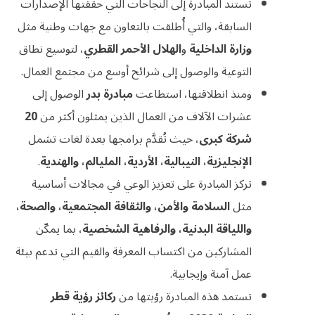
تستند المبادرة إلى النجاحات التي حققتها الإصدارات
السابقة، والتي أُطلقت بالتعاون مع جهات وطنية مثل
وزارة الداخلية
و
الهلال الأحمر القطري
، لتوسيع نطاق
التوعية والوصول إلى شرائح أوسع من مجتمع العمال.
ومنذ انطلاقتها، استطاعت
مبادرة بدر
الوصول إلى
عشرات الآلاف من العمال الذين يمثلون أكثر من
20
شركة كبرى
، حيث تُقدَّم برامجها بعدة لغات تشمل
الإنجليزية، النيبالية، الأردية، المليالم، والهندية
.
تركز المبادرة على تعزيز الوعي في مجالات أساسية
مثل
السلامة والأمن، والثقافة المجتمعية، والصحة،
واللياقة البدنية، والرفاهية الشخصية
، بما يمكّن
المشاركين من اكتساب المعرفة والقيم التي تدعم بيئة
عمل آمنة وإيجابية.
تستمد هذه المبادرة رؤيتها من
ركائز رؤية قطر