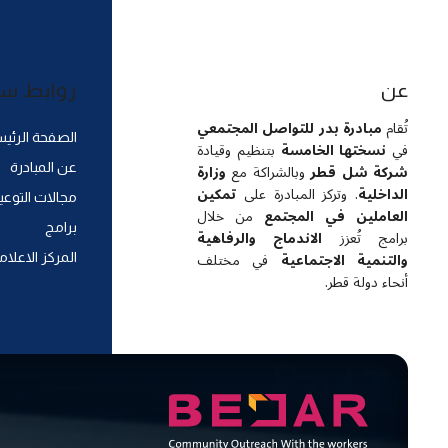
عن
روابط س
تُقام
مبادرة بدر للتواصل المجتمعي
الصفحة الرئيس
في
نسختها الخامسة
بتنظيم وقيادة
شركة شل قطر
وبالشراكة مع
وزارة
عن المبادرة
الداخلية
. وتركز المبادرة على
تمكين
مجالات التوعي
العاملين في المجتمع
من خلال
برامج
برامج تُعزز
الاندماج والرفاهية
والتنمية الاجتماعية
في مختلف
المركز الاعلام
أنحاء دولة قطر.