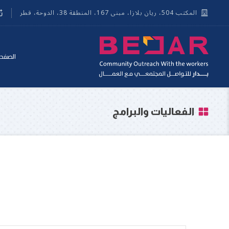
المكتب 504، ريان بلازا، مبنى 167، المنطقة 38، الدوحة، قطر
الصفحة
الفعاليات والبرامج