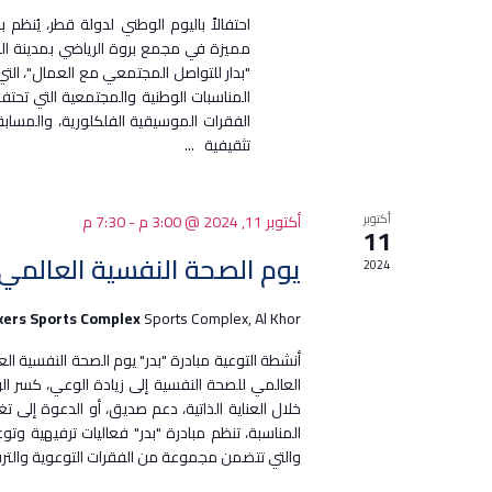
احتفالاً باليوم الوطني لدولة قطر، يُنظم 
"بدار للتواصل المجتمعي مع العمال"، الت
المناسبات الوطنية والمجتمعية التي تحتفل
الفقرات الموسيقية الفلكلورية، والمسابق
تثقيفية
...
أكتوبر
أكتوبر 11, 2024 @ 3:00 م
-
7:30 م
11
يوم الصحة النفسية العالمي 2024
2024
kers Sports Complex
Sports Complex, Al Khor
العالمي للصحة النفسية إلى زيادة الوعي، كسر ا
خلال العناية الذاتية، دعم صديق، أو الدعوة إلى ت
المناسبة، تنظم مبادرة "بدر" فعاليات ترفيهية و
والتي تتضمن مجموعة من الفقرات التوعوية والتر