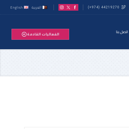
العربية
English
44219270 (974+)
اتصل بنا
الفعاليات القادمة