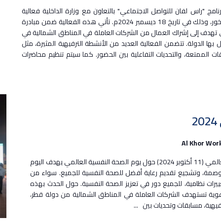
برنامج "راس لفان للتواصل الاجتماعي" بالتعاون مع وزارة الداخلية فعالية
مميزة في مجمع بروة الرياضي بمدينة الخور، وذلك في تاريخ 18 ديسمبر 2024م. تأتي هذه الفعالية ضمن مبادرة
ي تهدف إلى إشراك العمال من الشركات العاملة في المناطق الشمالية في
 بها الدولة. تتضمن الفعالية العديد من الأنشطة الترفيهية المثيرة، مثل
ات الممتعة، والتحديات التفاعلية بين الحضور. كما سيتم تنظيم محاضرات
Al Khor Wor
أنشطة التوعية مبادرة "بدر" يوم الصحة النفسية العالمي (11 أكتوبر 2024) حول يوم الصحة النفسية العالمي يهدف اليوم
لوصمة، وتشجيع تقديم رعاية أفضل للصحة النفسية للجميع. سواء من
غييرات نظامية، للجميع دور في تعزيز الصحة النفسية. حول الحدث بهذه
توعوية تستهدف الشركات العاملة في المناطق الشمالية من دولة قطر،
فيهية، مسابقات وتحديات بين
...