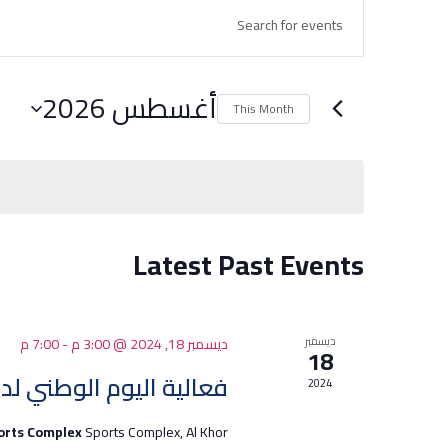
Events
Enter
Search
Keyword.
Search
and
for
أغسطس 2026
Views
This Month
Events
Navigation
Select
by
date.
Keyword.
Latest Past Events
Calendar
of
Events
ديسمبر
ديسمبر 18, 2024 @ 3:00 م
-
7:00 م
18
فعالية اليوم الوطني لد
2024
ports Complex
Sports Complex, Al Khor